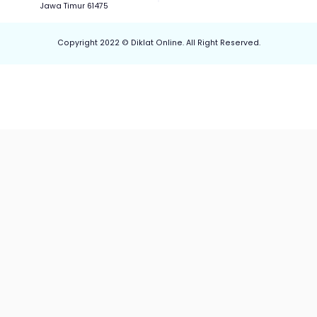
Grogolan, Rejoslamet,
Phone : 0851
Kec. Mojowarno, Kabupaten Jombang,
Jawa Timur 61475
Copyright 2022 © Diklat Online. All Right Reserve