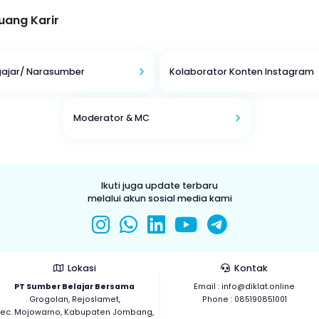
Peluang Karir
Pengajar/ Narasumber
Kolaborator Kont
Moderator & MC
Ikuti juga update terbaru
melalui akun sosial media kami
Lokasi
Kon
PT Sumber Belajar Bersama
Email :
info@dik