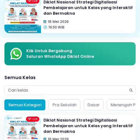
Kelas Unggulan
LIVE
Diklat Nasional Strategi Digitalisasi
Pembelajaran untuk Kelas yang Interak
dan Bermakna
18 Mei 2026
19:30 WIB
Klik Untuk Bergabung
Saluran WhatsApp Diklat Online
Semua Kelas
Semua Kategori
Pra Sekolah
Dasar
Meneng