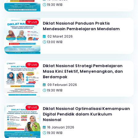
LIVE
Diklat Nasional Strategi Digitalisasi
Pembelajaran untuk Kelas yang Interak
dan Bermakna
18 Mei 2026
19:30 WIB
LIVE
Diklat Nasional Panduan Praktis
Mendesain Pembelajaran Mendalam
02 Maret 2026
13:00 WIB
LIVE
Diklat Nasional Strategi Pembelajaran
Masa Kini: Efektif, Menyenangkan, dan
Berdampak
09 Februari 2026
19:30 WIB