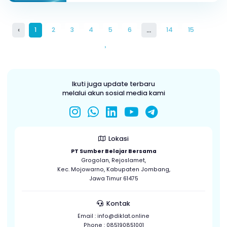
LIVE
Diklat Nasional Optimalisasi Kemamp
Digital Pendidik dalam Kurikulum
Nasional
16 Januari 2026
19:30 WIB
‹
...
1
2
3
4
5
6
14
15
›
Ikuti juga update terbaru
melalui akun sosial media kami